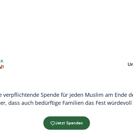
l-Fitr – Freude zum
Un
schenken
eine verpflichtende Spende für jeden Muslim am Ende
her, dass auch bedürftige Familien das Fest würdevo
Jetzt Spenden