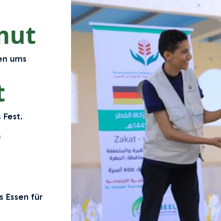
mut
fen ums
t
 Fest.
r
s Essen für