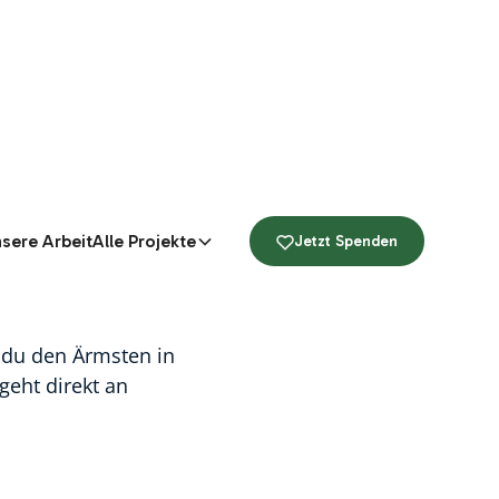
t, die
sere Arbeit
Alle Projekte
Jetzt Spenden
t du den Ärmsten in
geht direkt an